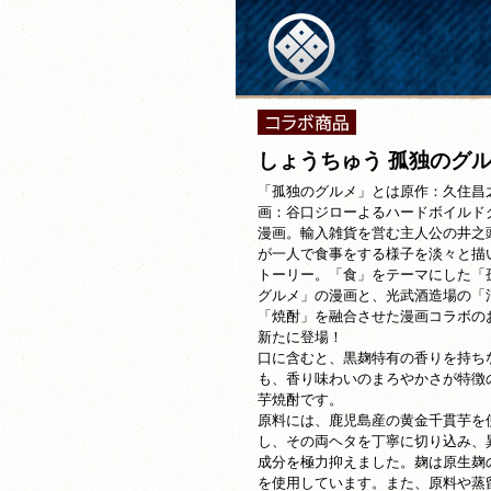
しょうちゅう 孤独のグ
「孤独のグルメ」とは原作：久住昌
画：谷口ジローよるハードボイルド
漫画。輸入雑貨を営む主人公の井之
が一人で食事をする様子を淡々と描
トーリー。「食」をテーマにした「
グルメ」の漫画と、光武酒造場の「
「焼酎」を融合させた漫画コラボの
新たに登場！
口に含むと、黒麹特有の香りを持ち
も、香り味わいのまろやかさが特徴
芋焼酎です。
原料には、鹿児島産の黄金千貫芋を
し、その両ヘタを丁寧に切り込み、
成分を極力抑えました。麹は原生麹
を使用しています。また、原料や蒸