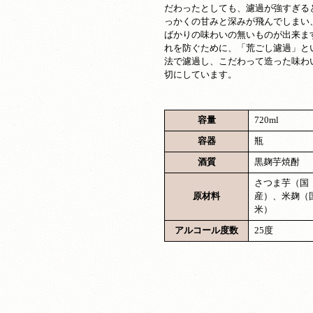
だわったとしても、濾過が強すぎる
っかくの甘みと深みが飛んでしまい
ばかりの味わいの無いものが出来ま
れを防ぐために、「荒ごし濾過」と
法で濾過し、こだわって造った味わ
切にしています。
容量
720ml
容器
瓶
酒質
黒麹芋焼酎
さつま芋（国
原材料
産）、米麹（
米）
アルコール度数
25度