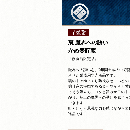
裏 魔界への誘い
かめ壺貯蔵
『飲食店限定品』
魔界への誘いを、2年間土蔵の中で
させた業務用専売商品です。
甕の中でゆっくり熟成させているの
麹仕込の特徴であるまろやかさと甘
っそう際立ち、コクと旨みが口の中
がり、極上の魔界への誘いを感じる
できます。
時という不思議な力を感じながら楽
逸品です。