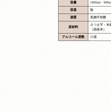
容量
1800ml・900m
容器
瓶
酒質
黒麹芋焼酎
さつま芋・米
原材料
（国産米）
アルコール度数
25度