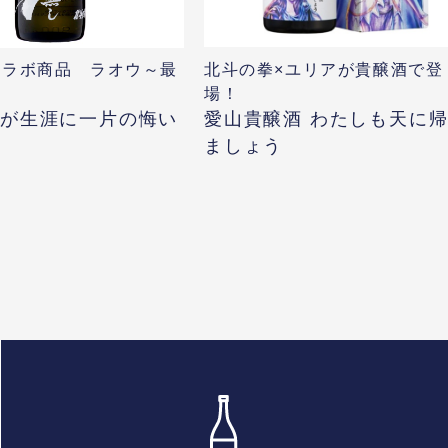
コラボ商品 ラオウ～最
北斗の拳×ユリアが貴醸酒で登
～
場！
我が生涯に一片の悔い
愛山貴醸酒 わたしも天に
ましょう