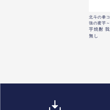
北斗の拳
強の蜜芋
芋焼酎 
無し