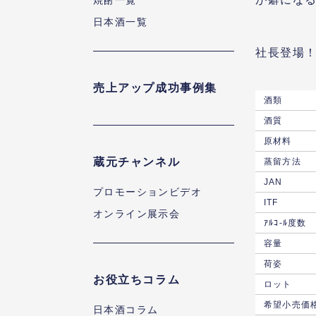
焼酎一覧
日本酒一覧
社長登場！
売上アップ成功事例集
酒類
酒質
原材料
蔵元チャンネル
蒸留方法
JAN
プロモーションビデオ
ITF
オンライン展示会
ｱﾙｺ-ﾙ度数
容量
荷姿
お役立ちコラム
ロット
希望小売価
日本酒コラム