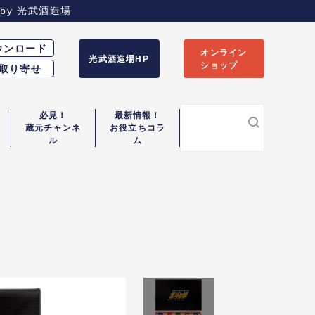
by
光武酒造場
ウンロード
オンライン
光武酒造場HP
ショップ
取り寄せ
必見！
最新情報！
蔵元チャンネ
お役立ちコラ
検
ル
ム
索: