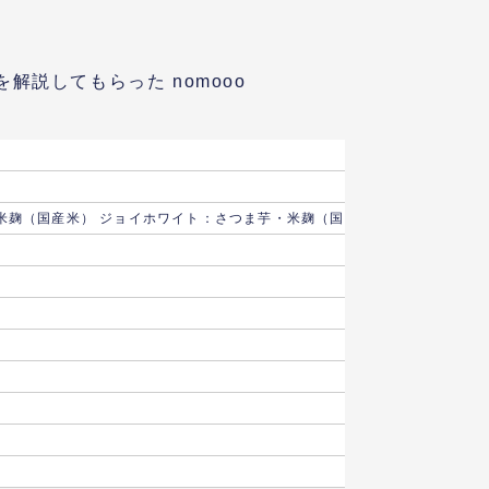
説してもらった nomooo
米麹（国産米） ジョイホワイト：さつま芋・米麹（国産米） 綾紫：さつま