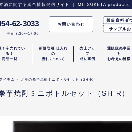
関する総合情報発信サイト ｜ MITSUKETA produced 
販促資料ダ
954-62-3033
お問い合わせ
サンプルお
平日 8:30〜17:00
見！今売れてい
新規取引·仕入れ
売上アッ
通販販売事業
る！
の
プ
を
商品一覧
流れについて
成功事例
お考えの皆様
アイテム
>
北斗の拳芋焼酎ミニボトルセット（SH-R）
拳芋焼酎ミニボトルセット（SH-R）