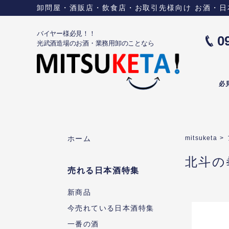
卸問屋・酒販店・飲食店・お取引先様向け お酒・日本酒に
バイヤー様必見！！
0
光武酒造場のお酒・業務用卸のことなら
必
ホーム
mitsuketa
>
北斗の
売れる日本酒特集
新商品
今売れている日本酒特集
一番の酒