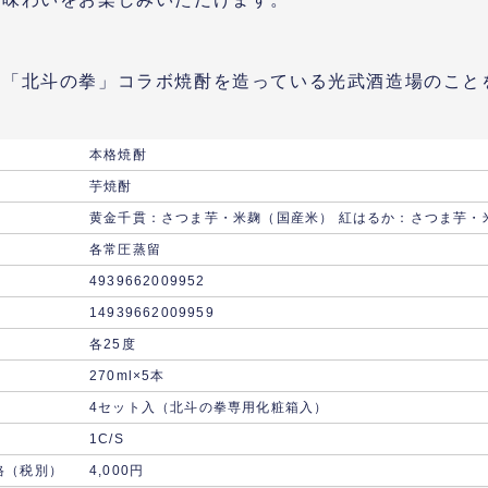
「北斗の拳」コラボ焼酎を造っている光武酒造場のことを解
本格焼酎
芋焼酎
黄金千貫：さつま芋・米麹（国産米） 紅はるか：さつま芋・
各常圧蒸留
4939662009952
14939662009959
各25度
270ml×5本
4セット入（北斗の拳専用化粧箱入）
1C/S
格（税別）
4,000円