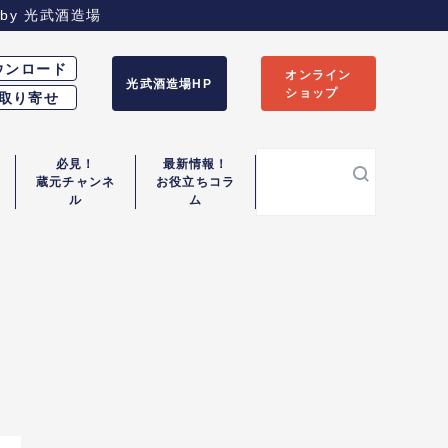
by
光武酒造場
ウンロード
オンライン
光武酒造場HP
ショップ
取り寄せ
必見！
最新情報！
蔵元チャンネ
お役立ちコラ
検
ル
ム
索: