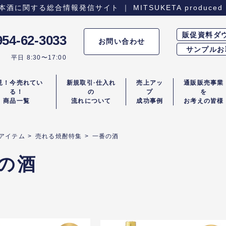
関する総合情報発信サイト ｜ MITSUKETA produced 
販促資料ダ
954-62-3033
お問い合わせ
サンプルお
平日 8:30〜17:00
見！今売れてい
新規取引·仕入れ
売上アッ
通販販売事業
る！
の
プ
を
商品一覧
流れについて
成功事例
お考えの皆様
アイテム
>
売れる焼酎特集
>
一番の酒
の酒