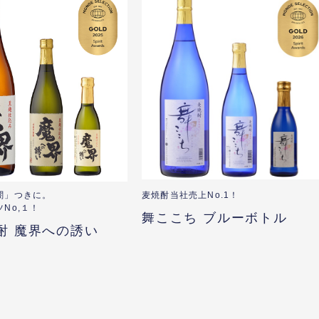
闇」つきに。
麦焼酎当社売上No.1！
No,１！
舞ここち ブルーボトル
酎 魔界への誘い