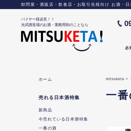
卸問屋・酒販店・飲食店・お取引先様向け お酒・日本酒に
バイヤー様必見！！
0
光武酒造場のお酒・業務用卸のことなら
必
ホーム
mitsuketa
>
一番
売れる日本酒特集
新商品
今売れている日本酒特集
一番の酒