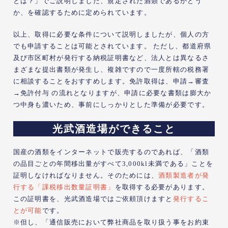
とは？」でご説明しました、規定された酒類であるかどう
か、を確認するために定められています。
以上、取得に必要な条件について説明しましたが、個人の方
でも申請することは可能とされています。 ただし、都道府県
及び市区町村が発行する納税証明書など、法人とは異なるさ
まざまな提出書類が発生し、複雑ですので一度所轄の税務署
に相談することをおすすめします。免許取得は、申請→審査
→免許付与 の流れとなりますが、申請に必要な書類は膨大か
つ中身も濃いため、事前にしっかりとした準備が必要です。
光武酒造場ができること
国産の酒類をインターネットで販売するのであれば、「酒類
の品目ごとの年間移出量がすべて3,000kl未満である」ことを
証明しなければなりません。そのためには、
酒類製造者が発
行する「課税移出数量証明書」
を取得する必要があります。
この証明書を、光武酒造場ではご依頼頂けますと
発行するこ
とが可能
です。
※但し、
「通信販売において弊社商品を取り扱う事をお約束