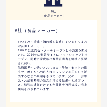
B社
（食品メーカー）
B社（食品メーカー）
おつまみ・珍味・酒の肴を製造しているおつまみ
総合加工メーカー。
1989年に直売センターをオープンし小売業を開始
され、2010年に楽天サイトにネットショップをオ
ープン。同時に課税移出数量証明書を弊社に要望
され発行。
黒麹魔界への誘いとおつまみ（珍味）セットの販
売や、ボトルへの名入れエッジング加工をして販
売するなどの展開をされています。父の日・お中
元・お歳暮時期の注文が増える結果へと結びつ
き、酒類の通販だけでも年間数十万円規模の売上
実績を残されています