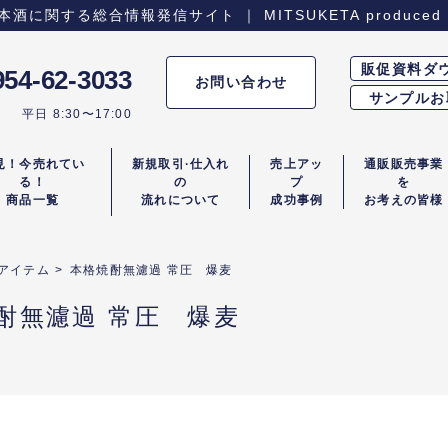
関する総合情報発信サイト ｜ MITSUKETA produced 
販促資料ダ
954-62-3033
お問い合わせ
サンプルお
平日 8:30〜17:00
見！今売れてい
新規取引·仕入れ
売上アッ
通販販売事業
る！
の
プ
を
商品一覧
流れについて
成功事例
お考えの皆様
アイテム
>
本格焼酎無濾過 常圧 爆麦
酎無濾過 常圧 爆麦