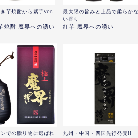
き芋焼酎から紫芋ver.
最大限の旨みと上品で柔らか
！
い香り
芋焼酎 魔界への誘い
紅芋 魔界への誘い
ーンでの贈り物に選ばれ
九州・中国・四国先行発売!!