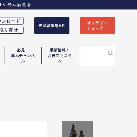
by
光武酒造場
ウンロード
オンライン
光武酒造場HP
ショップ
取り寄せ
必見！
最新情報！
蔵元チャンネ
お役立ちコラ
検
ル
ム
索: