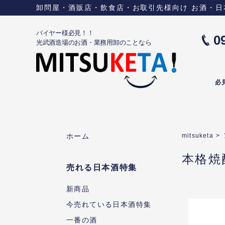
卸問屋・酒販店・飲食店・お取引先様向け お酒・日本酒に
バイヤー様必見！！
0
光武酒造場のお酒・業務用卸のことなら
必
ホーム
mitsuketa
>
本格焼
売れる日本酒特集
新商品
今売れている日本酒特集
一番の酒