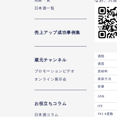
焼酎一覧
日本酒一覧
売上アップ成功事例集
酒類
蔵元チャンネル
酒質
プロモーションビデオ
原材料
オンライン展示会
蒸留方法
容量
JAN
お役立ちコラム
ITF
ｱﾙｺ-ﾙ度数
日本酒コラム