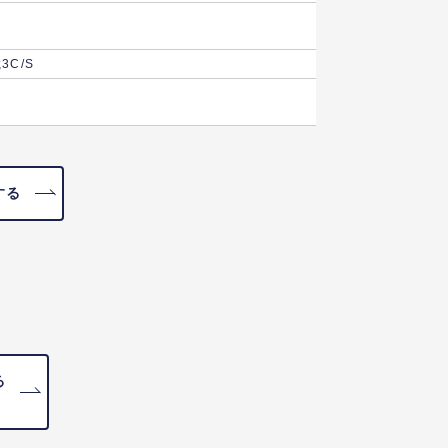
C/S
する
る
）